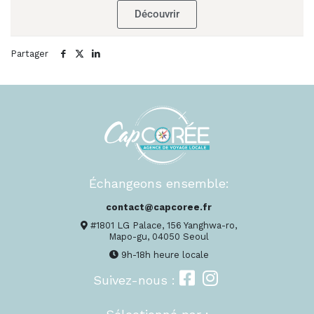
Découvrir
Partager
Échangeons ensemble:
contact@capcoree.fr
#1801 LG Palace, 156 Yanghwa-ro,
Mapo-gu, 04050 Seoul
9h-18h heure locale
Suivez-nous :