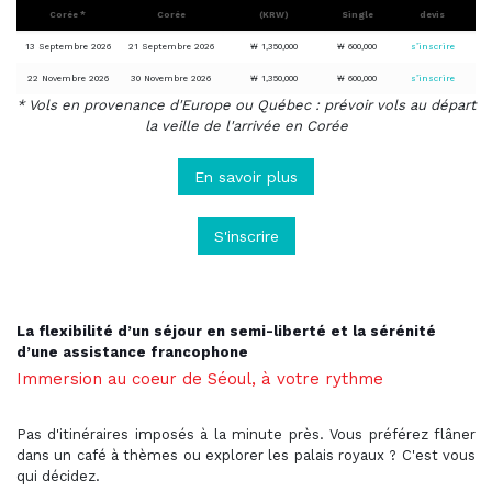
Corée *
Corée
(KRW)
Single
devis
13 Septembre 2026
21 Septembre 2026
₩ 1,350,000
₩ 600,000
s’inscrire
22 Novembre 2026
30 Novembre 2026
₩ 1,350,000
₩ 600,000
s’inscrire
* Vols en provenance d'Europe ou Québec : prévoir vols au départ
la veille de l'arrivée en Corée
En savoir plus
S'inscrire
La flexibilité d’un séjour en semi-liberté et la
sérénité
d’une assistance francophone
Immersion au coeur de Séoul, à votre rythme
Pas d'itinéraires imposés à la minute près. Vous préférez flâner
dans un café à thèmes ou explorer les palais royaux ? C'est vous
qui décidez.