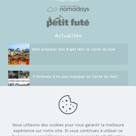
Actualités
Bien préparer son trajet vers la Corée du Sud
4 festivals à ne pas manquer en Corée du Sud !
Informations
Blog
GIR Pack Hallyu
Nous utilisons des cookies pour vous garantir la meilleure
expérience sur notre site. Si vous continuez à utiliser ce
Assurance