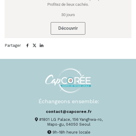
Profitez de lieux cachés.
30 jours
Découvrir
Partager
Échangeons ensemble:
contact@capcoree.fr
#1801 LG Palace, 156 Yanghwa-ro,
Mapo-gu, 04050 Seoul
9h-18h heure locale