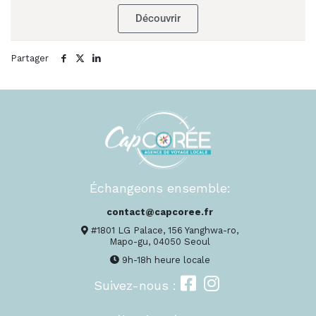
Découvrir
Partager
Échangeons ensemble:
contact@capcoree.fr
#1801 LG Palace, 156 Yanghwa-ro,
Mapo-gu, 04050 Seoul
9h-18h heure locale
Suivez-nous :