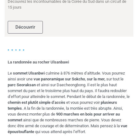
Découvrez les incontournables de la Corée du Sud dans un circuit de
15 jours
Découvrir
La randonnée au rocher Ulsanbawi
Le
sommet Ulsanbwi
culmine à 876 mètres d’altitude. Vous pourrez
ainsi avoir une
vue panoramique sur Sokcho
,
sur la mer,
sur tout le
parc Seoraksan
et ainsi sur Daecheongbong. Il est le plus haut
sommet du parc et le troisième plus haut du pays. Il faudra redoubler
d’effort pour atteindre le sommet. Pendant le début de la randonnée, le
chemin est plutôt simple d’accès
et vous pourrez voir
plusieurs
temples
. A la fin de la randonnée, la montée est très abrupte. Ainsi,
vous devrez monter plus de
900 marches en bois pour arriver au
sommet
ainsi que de nombreuses marches de pierre. Vous devez
donc être armé de courage et de détermination. Mais pensez à la
vue
époustouflante
qui vous attend après l’effort.