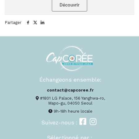
Découvrir
Partager
Échangeons ensemble:
contact@capcoree.fr
#1801 LG Palace, 156 Yanghwa-ro,
Mapo-gu, 04050 Seoul
9h-18h heure locale
Suivez-nous :
Sélectionné par :