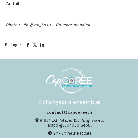
Gratuit
Photo : Léa @lea_hosu – Coucher de soleil
Partager
Échangeons ensemble:
contact@capcoree.fr
#1801 LG Palace, 156 Yanghwa-ro,
Mapo-gu, 04050 Seoul
9h-18h heure locale