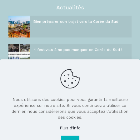
Actualités
Bien préparer son trajet vers la Corée du Sud
4 festivals à ne pas manquer en Corée du Sud !
Informations
Blog
GIR Pack Hallyu
Nous utilisons des cookies pour vous garantir la meilleure
expérience sur notre site. Si vous continuez à utiliser ce
Assurance
dernier, nous considérerons que vous acceptez l'utilisation
Partenaires
des cookies.
FAQ
Plus d'info
Recrutement
Légal